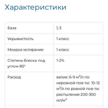
Характеристики
База
1; 3
Укрывистость
1 класс
Мокрое истирание
1 класс
Степень блеска под
1-2%
углом 85°
2
Расход
валик: 6-9 м
/л по
неровной пов-ти; 10-12
2
м
/л по ровной пов-ти;
распыление 200-300
2
мл/м