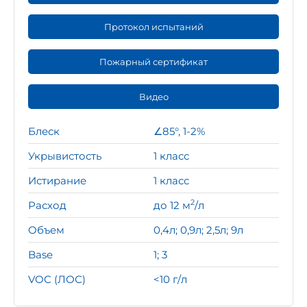
Протокол испытаний
Пожарный сертификат
Видео
Блеск
∠85°, 1-2%
Укрывистость
1 класс
Истирание
1 класс
2
Расход
до 12 м
/л
Объем
0,4л; 0,9л; 2,5л; 9л
Base
1; 3
VOC (ЛОС)
<10 г/л