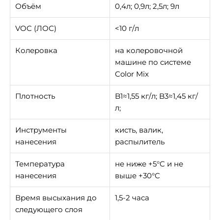
Объём
0,4л; 0,9л; 2,5л; 9л
VOC (ЛОС)
<10 г/л
Колеровка
на колеровочной
машине по системе
Color Mix
Плотность
B1≈1,55 кг/л; B3≈1,45 кг/
л;
Инструменты
кисть, валик,
нанесения
распылитель
Температура
не ниже +5°C и не
нанесения
выше +30°C
Время высыхания до
1,5-2 часа
следующего слоя